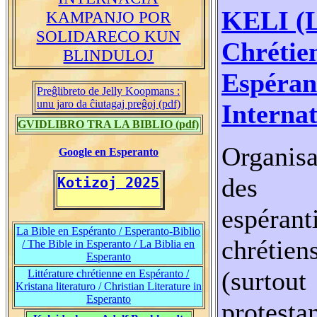
KELI (L
KAMPANJO POR
SOLIDARECO KUN
Chrétie
BLINDULOJ
Espéran
Preĝlibreto de Jelly Koopmans :
unu jaro da ĉiutagaj preĝoj (pdf)
Internat
GVIDLIBRO TRA LA BIBLIO (pdf)
Organisa
Google en Esperanto
des
Kotizoj 2025
espérant
La Bible en Espéranto / Esperanto-Biblio
chrétien
/ The Bible in Esperanto / La Biblia en
Esperanto
(surtout
Littérature chrétienne en Espéranto /
Kristana literaturo / Christian Literature in
Esperanto
protestan