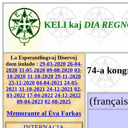
KELI kaj
DIA REGN
La Esperantlingvaj Diservoj
dum izolado :
29-03-2020
26-04-
74-a kong
2020
31-05-2020
09-08-2020
03-
10-2020
31-10-2020
29-11-2020
25-12-2020
04-04-2021
24-05-
2021
31-10-2021
24-12-2021
02-
03-2022
17-04-2022
24-12-2022
(français
09-04-2023
02-08-2025
Memorante al Éva Farkas
INTERNACIA