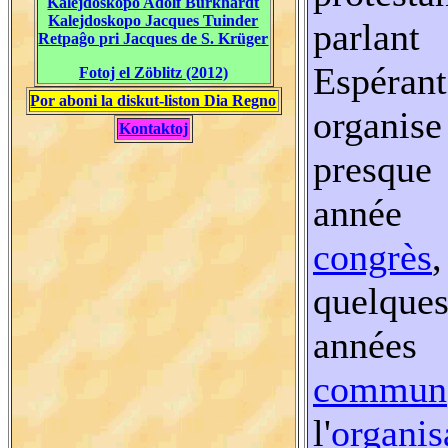
Kalejdoskopo Adolf Burkhardt
Kalejdoskopo Jacques Tuinder
parlant
Retpaĝo pri Jacques de S. Krüger
Espérant
Fotoj el Zöblitz (2012)
Por aboni la diskut-liston Dia Regno
organise
Kontaktoj
presque
anné
congrès
,
quelque
années 
commun
l'
organis